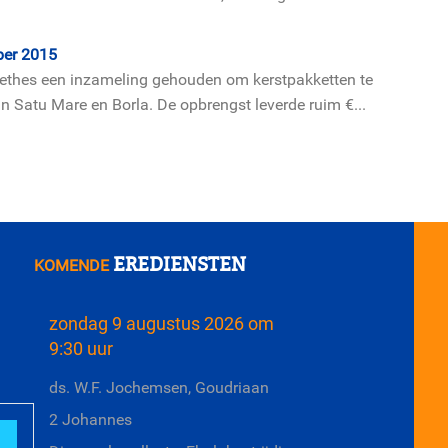
ber 2015
alethes een inzameling gehouden om kerstpakketten te
in Satu Mare en Borla. De opbrengst leverde ruim €...
EREDIENSTEN
KOMENDE
zondag 9 augustus 2026 om
9:30 uur
ds. W.F. Jochemsen, Goudriaan
2 Johannes