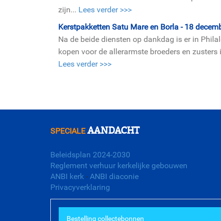
zijn...
Lees verder >>>
Kerstpakketten Satu Mare en Borla - 18 decem
Na de beide diensten op dankdag is er in Phil
kopen voor de allerarmste broeders en zusters 
Lees verder >>>
AANDACHT
SPECIALE
Beleidsplan 2024-2030
Reglement verhuur kerkelijke gebouwen
ANBI kerk
-
ANBI diaconie
Privacyverklaring
Bestelling collectebonnen