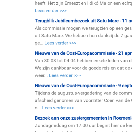
heeft. Het zijn Erneszt en Ildikó Maior, een ech
Lees verder >>>
Terugblik Jubileum­bezoek uit Satu Mare - 11 
Als commissie mogen we terugzien op een gesl
uit Satu Mare. We hebben hen dankzij de 7 ga
ge...
Lees verder >>>
Nieuws van de Oost-Europa­commissie - 21 apr
Van 30-03 tot 04-04 hebben enkele leden van 
We zijn dankbaar voor de goede reis en dat de
weer...
Lees verder >>>
Nieuws van de Oost-Europa­commissie - 9 sep
Tijdens de augustus-verga­dering van de com
afscheid genomen van voorzitter Coen van de We
o...
Lees verder >>>
Bezoek aan onze zuster­gemeenten in Roemenië
Zondagmiddag om 17.00 uur begint hier de kerk