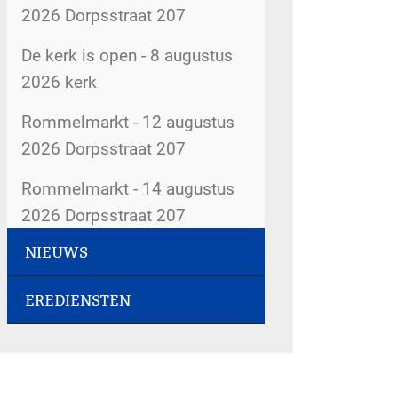
2026 Dorpsstraat 207
De kerk is open - 8 augustus
2026 kerk
Rommelmarkt - 12 augustus
2026 Dorpsstraat 207
Rommelmarkt - 14 augustus
2026 Dorpsstraat 207
NIEUWS
Kopij kerkbode - 14 augustus
2026
EREDIENSTEN
Gemeenteweekend - 31 juli
5gemeenten@hervormdscherpenzeel.nl
2026
Rommelmarkt - 15 augustus
9 augustus 2026 om 9:30 uur
Kerkboekje voor kinderen - 30
2026 Dorpsstraat 207
-
juli 2026