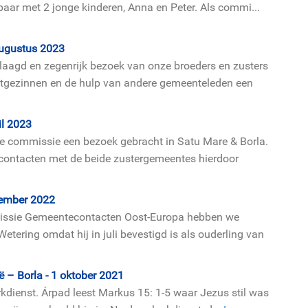
tpaar met 2 jonge kinderen, Anna en Peter. Als commi...
augustus 2023
aagd en zegenrijk bezoek van onze broeders en zusters
stgezinnen en de hulp van andere gemeenteleden een
il 2023
de commissie een bezoek gebracht in Satu Mare & Borla.
 contacten met de beide zustergemeentes hierdoor
tember 2022
missie Gemeentecontacten Oost-Europa hebben we
tering omdat hij in juli bevestigd is als ouderling van
 – Borla - 1 oktober 2021
dienst. Árpad leest Markus 15: 1-5 waar Jezus stil was