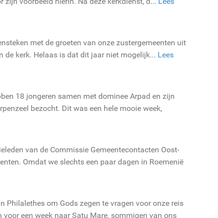
r zijn voorbeeld hierin. Na deze kerkdienst, d...
Lees
vensteken met de groeten van onze zustergemeenten uit
de kerk. Helaas is dat dit jaar niet mogelijk...
Lees
ebben 18 jongeren samen met dominee Arpad en zijn
rpenzeel bezocht. Dit was een hele mooie week,
ssieleden van de Commissie Gemeentecontacten Oost-
enten. Omdat we slechts een paar dagen in Roemenië
n Philalethes om Gods zegen te vragen voor onze reis
n voor een week naar Satu Mare, sommigen van ons