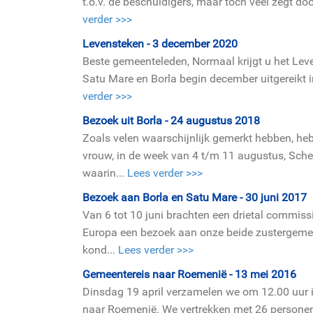
t.o.v. de beschuldigers, maar toch veel zegt doo
verder >>>
Levensteken - 3 december 2020
Beste gemeenteleden, Normaal krijgt u het Le
Satu Mare en Borla begin december uitgereikt in 
verder >>>
Bezoek uit Borla - 24 augustus 2018
Zoals velen waarschijnlijk gemerkt hebben, h
vrouw, in de week van 4 t/m 11 augustus, Sche
waarin...
Lees verder >>>
Bezoek aan Borla en Satu Mare - 30 juni 2017
Van 6 tot 10 juni brachten een drietal commi
Europa een bezoek aan onze beide zustergeme
kond...
Lees verder >>>
Gemeentereis naar Roemenië - 13 mei 2016
Dinsdag 19 april verzamelen we om 12.00 uur i
naar Roemenië. We vertrekken met 26 persone