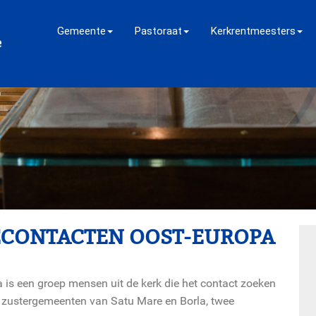
Gemeente
Pastoraat
Kerkrentmeesters
ECONTACTEN OOST-EUROPA
s een groep mensen uit de kerk die het contact zoeken
zustergemeenten van Satu Mare en Borla, twee