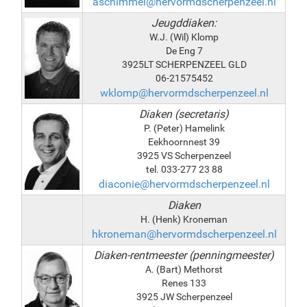
aschimmel@hervormdscherpenzeel.nl
Jeugddiaken:
W.J. (Wil) Klomp
De Eng 7
3925LT SCHERPENZEEL GLD
06-21575452
wklomp@hervormdscherpenzeel.nl
Diaken (secretaris)
P. (Peter) Hamelink
Eekhoornnest 39
3925 VS Scherpenzeel
tel. 033-277 23 88
diaconie@hervormdscherpenzeel.nl
Diaken
H. (Henk) Kroneman
hkroneman@hervormdscherpenzeel.nl
Diaken-rentmeester (penningmeester)
A. (Bart) Methorst
Renes 133
3925 JW Scherpenzeel