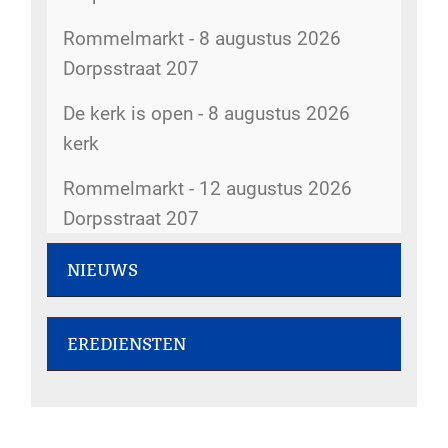
Rommelmarkt - 8 augustus 2026
Dorpsstraat 207
De kerk is open - 8 augustus 2026
kerk
Rommelmarkt - 12 augustus 2026
Dorpsstraat 207
Rommelmarkt - 14 augustus 2026
NIEUWS
Dorpsstraat 207
Gemeenteweekend - 31 juli 2026
Kopij kerkbode - 14 augustus 2026
EREDIENSTEN
5gemeenten@hervormdscherpenzeel.nl
Kerkboekje voor kinderen - 30 juli
9 augustus 2026 om 9:30 uur -
2026
Rommelmarkt - 15 augustus 2026
ds. W.F. Jochemsen, Goudriaan
Dorpsstraat 207