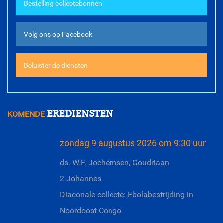
Opheffing ouderenkoor Matthanja - 19
Bestelling collectebonnen
Meer diensten
juni 2026
Volg ons op Facebook
Beluister de diensten
EREDIENSTEN
KOMENDE
zondag 9 augustus 2026 om 9:30 uur
ds. W.F. Jochemsen, Goudriaan
2 Johannes
Diaconale collecte: Ebolabestrijding in
Noordoost Congo