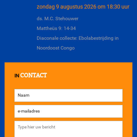
zondag 9 augustus 2026 om 18:30 uur
ds. M.C. Stehouwer
Mattheüs 9: 14-34
Diaconale collecte: Ebolabestrijding in
Noordoost Congo
CONTACT
IN