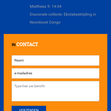
Mattheüs 9: 14-34
Diaconale collecte: Ebolabestrijding in
Noordoost Congo
CONTACT
IN