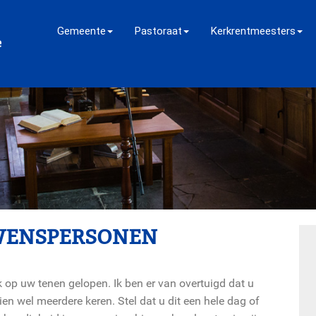
Gemeente
Pastoraat
Kerkrentmeesters
WENSPERSONEN
k op uw tenen gelopen. Ik ben er van overtuigd dat u
en wel meerdere keren. Stel dat u dit een hele dag of