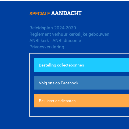
AANDACHT
SPECIALE
Beleidsplan 2024-2030
Reglement verhuur kerkelijke gebouwen
ANBI kerk
-
ANBI diaconie
Privacyverklaring
Bestelling collectebonnen
Volg ons op Facebook
Beluister de diensten