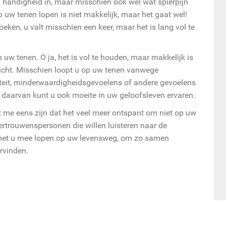
el handigheid in, maar misschien ook wel wat spierpijn
 uw tenen lopen is niet makkelijk, maar het gaat wel!
ken, u valt misschien een keer, maar het is lang vol te
p uw tenen. O ja, het is vol te houden, maar makkelijk is
icht. Misschien loopt u op uw tenen vanwege
teit, minderwaardigheidsgevoelens of andere gevoelens
g daarvan kunt u ook moeite in uw geloofsleven ervaren.
et me eens zijn dat het veel meer ontspant om niet op uw
vertrouwenspersonen die willen luisteren naar de
g met u mee lopen op uw levensweg, om zo samen
rvinden.