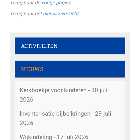
Terug naar de
vorige pagina
Terug naar het
nieuwsoverzicht
ACTIVITEITEN
Rommelmarkt - 7 augustus 2026
NIEUWS
Dorpsstraat 207
Kerkboekje voor kinderen - 30 juli
Rommelmarkt - 8 augustus 2026
2026
Dorpsstraat 207
Inventarisatie bijbelkringen - 29 juli
De kerk is open - 8 augustus 2026
2026
kerk
Wijkindeling - 17 juli 2026
Rommelmarkt - 12 augustus 2026