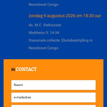
Noordoost Congo
zondag 9 augustus 2026 om 18:30 uur
ds. M.C. Stehouwer
Mattheüs 9: 14-34
Diaconale collecte: Ebolabestrijding in
Noordoost Congo
CONTACT
IN