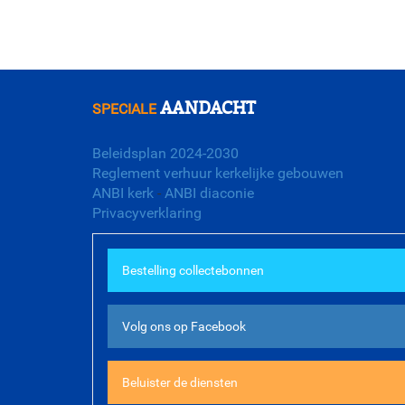
AANDACHT
SPECIALE
Beleidsplan 2024-2030
Reglement verhuur kerkelijke gebouwen
ANBI kerk
-
ANBI diaconie
Privacyverklaring
Bestelling collectebonnen
Volg ons op Facebook
Beluister de diensten