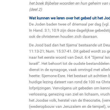
het boek Bijbelse woorden en hun geheim van 
(deel 2)
Wat kunnen we leren over het gebed uit het J
De Joden baden twee of driemaal per dag (vgl. 
In Hand. 3:1; 10:9 zijn deze dagelijkse gebedst
ook de christenen houden zich daaraan.
De Jood bad dan het Sjema' bestaande uit Deut
11:13-21; Num. 15:37-41. Dit gebed wordt zo
naar het eerste woord van Deut. 6:4 "Sjema' Isra
Israël". Het behoort tot de oudste bestanddelen
dienst in de synagoge, vaak omringd met alle
heette: Sjemone-Esre. Het bestaat uit achttien 
huidige lezing dateert van rond de 100 na Christ
lofprijzingen. Vervolgens uit gebeden om kenni
verlossing, genezing van ziel en lichaam, vruc
het Joodse volk, herstel van de theocratie, (ve
(wederopbouw van Jeruzalem en de tempel), ve