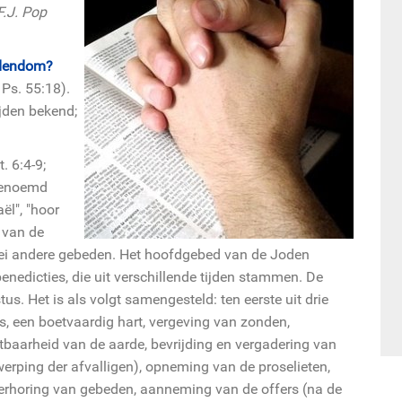
F.J. Pop
odendom?
Ps. 55:18).
ijden bekend;
. 6:4-9;
 genoemd
ël", "hoor
 van de
rlei andere gebeden. Het hoofdgebed van de Joden
benedicties, die uit verschillende tijden stammen. De
us. Het is als volgt samengesteld: ten eerste uit drie
s, een boetvaardig hart, vergeving van zonden,
htbaarheid van de aarde, bevrijding en vergadering van
rwerping der afvalligen), opneming van de proselieten,
rhoring van gebeden, aanneming van de offers (na de