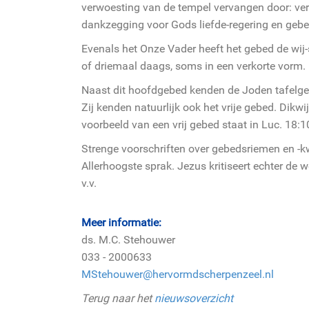
verwoesting van de tempel vervangen door: vern
dankzegging voor Gods liefde-regering en geb
Evenals het Onze Vader heeft het gebed de wij-s
of driemaal daags, soms in een verkorte vorm.
Naast dit hoofdgebed kenden de Joden tafelge
Zij kenden natuurlijk ook het vrije gebed. Dikwi
voorbeeld van een vrij gebed staat in Luc. 18:10
Strenge voorschriften over gebedsriemen en -k
Allerhoogste sprak. Jezus kritiseert echter de 
v.v.
Meer informatie:
ds. M.C. Stehouwer
033 - 2000633
MStehouwer@hervormdscherpenzeel.nl
Terug naar het
nieuwsoverzicht