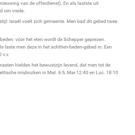
ieuwing van de offerdienst). En als laatste uit
ed om vrede.
tijl: Israël voelt zich gemeente. Men bad dit gebed twee
beden: vóór het eten wordt de Schepper geprezen.
jls laste men deze in het achttien-beden-gebed in. Een
 v.v.
wasten hielden het bewustzijn levend, dat men tot de
wettische misbruiken in Mat. 6:5, Mar.12:40 en Luc. 18:10