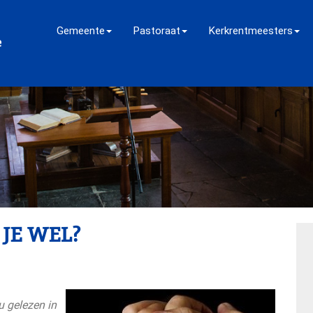
Gemeente
Pastoraat
Kerkrentmeesters
 JE WEL?
u gelezen in