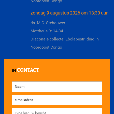
Noordoost Congo
zondag 9 augustus 2026 om 18:30 uur
ds. M.C. Stehouwer
Mattheüs 9: 14-34
Diaconale collecte: Ebolabestrijding in
Noordoost Congo
CONTACT
IN