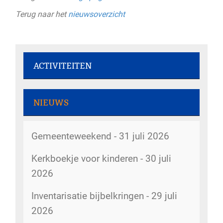
Terug naar het
nieuwsoverzicht
ACTIVITEITEN
Rommelmarkt - 7 augustus 2026
NIEUWS
Dorpsstraat 207
Gemeenteweekend - 31 juli 2026
Rommelmarkt - 8 augustus 2026
Dorpsstraat 207
Kerkboekje voor kinderen - 30 juli
2026
De kerk is open - 8 augustus 2026
kerk
Inventarisatie bijbelkringen - 29 juli
2026
Rommelmarkt - 12 augustus 2026