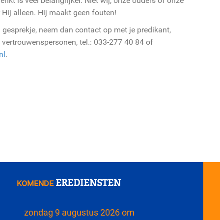
t is veel belangrijker. Niet wij, onze ouders of onze
j alleen. Hij maakt geen fouten!
een gesprekje, neem dan contact op met je predikant,
 vertrouwenspersonen, tel.: 033-277 40 84 of
nl
.
EREDIENSTEN
KOMENDE
zondag 9 augustus 2026 om