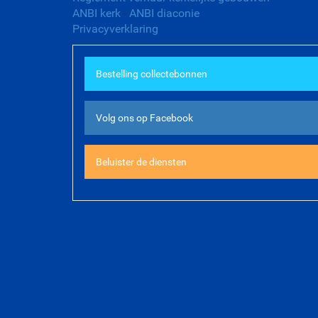
ANBI kerk
-
ANBI diaconie
Privacyverklaring
Bestelling collectebonnen
Volg ons op Facebook
Beluister de diensten