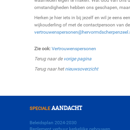
waarheden eigen te maken. Wat God van ons denk
omstandigheden hebben ons geschapen, maar Hi
Herken je hier iets in bij jezelf en wil je eens 
wijkouderling of met de contactpersoon van de
vertrouwenspersonen@hervormdscherpenzeel.
Zie ook:
Vertrouwenspersonen
Terug naar de
vorige pagina
Terug naar het
nieuwsoverzicht
AANDACHT
SPECIALE
Beleidsplan 2024-2030
Reglement verhuur kerkelijke gebouwen