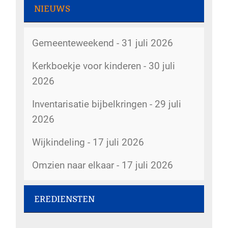
Rommelmarkt - 7 augustus 2026
NIEUWS
Dorpsstraat 207
Gemeenteweekend - 31 juli 2026
Rommelmarkt - 8 augustus 2026
Dorpsstraat 207
Kerkboekje voor kinderen - 30 juli
2026
De kerk is open - 8 augustus 2026
kerk
Inventarisatie bijbelkringen - 29 juli
2026
Rommelmarkt - 12 augustus 2026
Dorpsstraat 207
Wijkindeling - 17 juli 2026
Rommelmarkt - 14 augustus 2026
Omzien naar elkaar - 17 juli 2026
Dorpsstraat 207
Belijdenis doen - 15 juli 2026
Kopij kerkbode - 14 augustus 2026
EREDIENSTEN
Veranderingen kerkenraad - 3 juli
5gemeenten@hervormdscherpenzeel.nl
2026