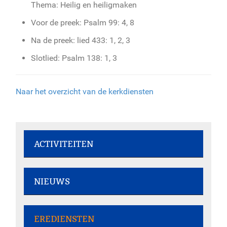
Thema: Heilig en heiligmaken
Voor de preek: Psalm 99: 4, 8
Na de preek: lied 433: 1, 2, 3
Slotlied: Psalm 138: 1, 3
Naar het overzicht van de kerkdiensten
ACTIVITEITEN
Rommelmarkt - 7 augustus 2026
NIEUWS
Dorpsstraat 207
Kerkboekje voor kinderen - 30 juli
Rommelmarkt - 8 augustus 2026
EREDIENSTEN