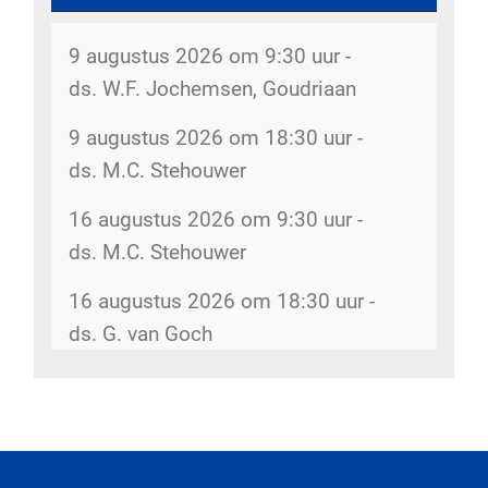
2026
Dorpsstraat 207
9 augustus 2026 om 9:30 uur -
Inventarisatie bijbelkringen - 29 juli
De kerk is open - 8 augustus 2026
ds. W.F. Jochemsen, Goudriaan
2026
kerk
9 augustus 2026 om 18:30 uur -
Wijkindeling - 17 juli 2026
Rommelmarkt - 12 augustus 2026
ds. M.C. Stehouwer
Dorpsstraat 207
Omzien naar elkaar - 17 juli 2026
16 augustus 2026 om 9:30 uur -
Rommelmarkt - 14 augustus 2026
Belijdenis doen - 15 juli 2026
ds. M.C. Stehouwer
Dorpsstraat 207
Veranderingen kerkenraad - 3 juli
16 augustus 2026 om 18:30 uur -
Kopij kerkbode - 14 augustus 2026
2026
ds. G. van Goch
5gemeenten@hervormdscherpenzeel.nl
Opheffing ouderenkoor Matthanja - 19
Rommelmarkt - 15 augustus 2026
Meer diensten
juni 2026
Dorpsstraat 207
Meer agenda...