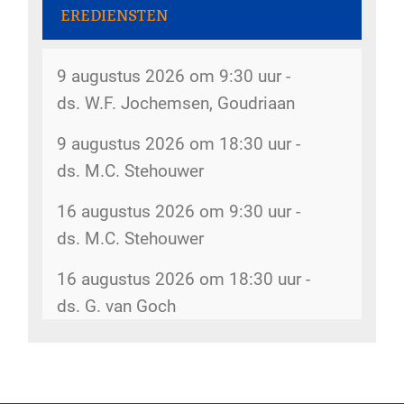
Gemeenteweekend - 31 juli 2026
Rommelmarkt - 8 augustus 2026
EREDIENSTEN
Dorpsstraat 207
Kerkboekje voor kinderen - 30 juli
9 augustus 2026 om 9:30 uur -
2026
De kerk is open - 8 augustus 2026
ds. W.F. Jochemsen, Goudriaan
kerk
Inventarisatie bijbelkringen - 29 juli
9 augustus 2026 om 18:30 uur -
2026
Rommelmarkt - 12 augustus 2026
ds. M.C. Stehouwer
Dorpsstraat 207
Wijkindeling - 17 juli 2026
16 augustus 2026 om 9:30 uur -
Rommelmarkt - 14 augustus 2026
Omzien naar elkaar - 17 juli 2026
ds. M.C. Stehouwer
Dorpsstraat 207
Belijdenis doen - 15 juli 2026
16 augustus 2026 om 18:30 uur -
Kopij kerkbode - 14 augustus 2026
ds. G. van Goch
Veranderingen kerkenraad - 3 juli
5gemeenten@hervormdscherpenzeel.nl
2026
Rommelmarkt - 15 augustus 2026
Meer diensten
Dorpsstraat 207