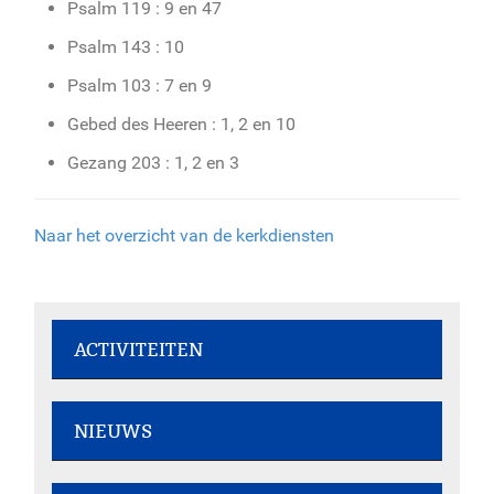
Psalm 119 : 9 en 47
Psalm 143 : 10
Psalm 103 : 7 en 9
Gebed des Heeren : 1, 2 en 10
Gezang 203 : 1, 2 en 3
Naar het overzicht van de kerkdiensten
ACTIVITEITEN
Rommelmarkt - 7 augustus 2026
NIEUWS
Dorpsstraat 207