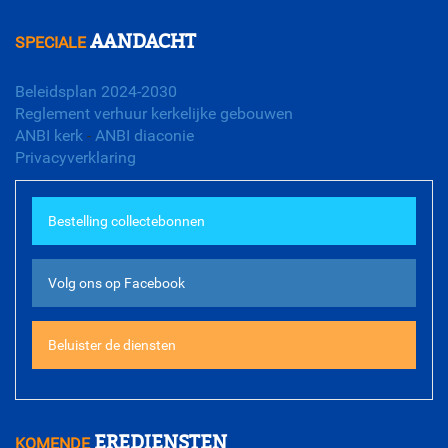
Meer agenda...
AANDACHT
SPECIALE
Beleidsplan 2024-2030
Reglement verhuur kerkelijke gebouwen
ANBI kerk
-
ANBI diaconie
Privacyverklaring
Bestelling collectebonnen
Volg ons op Facebook
Beluister de diensten
EREDIENSTEN
KOMENDE