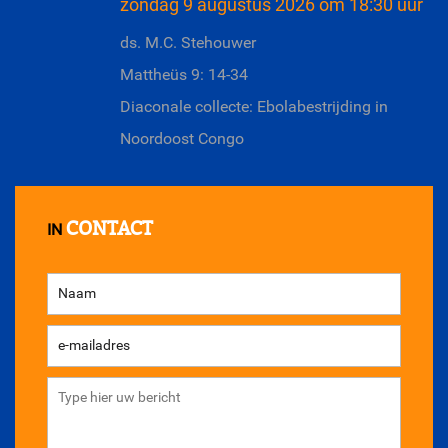
zondag 9 augustus 2026 om 18:30 uur
ds. M.C. Stehouwer
Mattheüs 9: 14-34
Diaconale collecte: Ebolabestrijding in
Noordoost Congo
CONTACT
IN