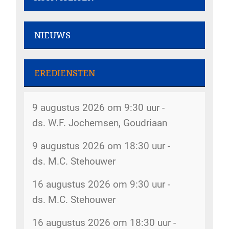
Rommelmarkt - 7 augustus 2026
NIEUWS
Dorpsstraat 207
Gemeenteweekend - 31 juli 2026
Rommelmarkt - 8 augustus 2026
EREDIENSTEN
Dorpsstraat 207
Kerkboekje voor kinderen - 30 juli
9 augustus 2026 om 9:30 uur -
2026
De kerk is open - 8 augustus 2026
ds. W.F. Jochemsen, Goudriaan
kerk
Inventarisatie bijbelkringen - 29 juli
9 augustus 2026 om 18:30 uur -
2026
Rommelmarkt - 12 augustus 2026
ds. M.C. Stehouwer
Dorpsstraat 207
Wijkindeling - 17 juli 2026
16 augustus 2026 om 9:30 uur -
Rommelmarkt - 14 augustus 2026
Omzien naar elkaar - 17 juli 2026
ds. M.C. Stehouwer
Dorpsstraat 207
Belijdenis doen - 15 juli 2026
16 augustus 2026 om 18:30 uur -
Kopij kerkbode - 14 augustus 2026