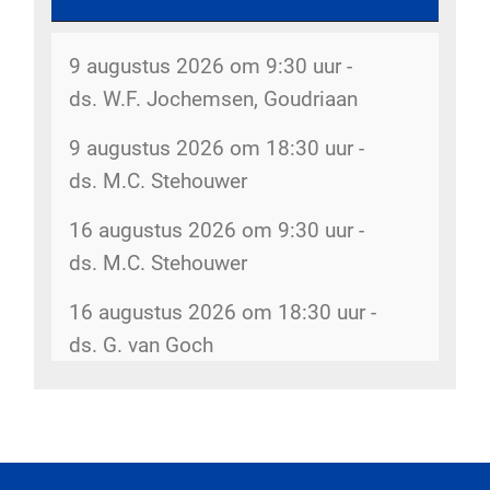
Dorpsstraat 207
Kerkboekje voor kinderen - 30 juli
9 augustus 2026 om 9:30 uur -
2026
De kerk is open - 8 augustus 2026
ds. W.F. Jochemsen, Goudriaan
kerk
Inventarisatie bijbelkringen - 29 juli
9 augustus 2026 om 18:30 uur -
2026
Rommelmarkt - 12 augustus 2026
ds. M.C. Stehouwer
Dorpsstraat 207
Wijkindeling - 17 juli 2026
16 augustus 2026 om 9:30 uur -
Rommelmarkt - 14 augustus 2026
Omzien naar elkaar - 17 juli 2026
ds. M.C. Stehouwer
Dorpsstraat 207
Belijdenis doen - 15 juli 2026
16 augustus 2026 om 18:30 uur -
Kopij kerkbode - 14 augustus 2026
ds. G. van Goch
Veranderingen kerkenraad - 3 juli
5gemeenten@hervormdscherpenzeel.nl
2026
Rommelmarkt - 15 augustus 2026
Meer diensten
Dorpsstraat 207
Meer agenda...