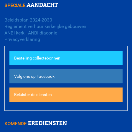
AANDACHT
SPECIALE
Beleidsplan 2024-2030
Reglement verhuur kerkelijke gebouwen
ANBI kerk
-
ANBI diaconie
Privacyverklaring
Bestelling collectebonnen
Volg ons op Facebook
Beluister de diensten
EREDIENSTEN
KOMENDE