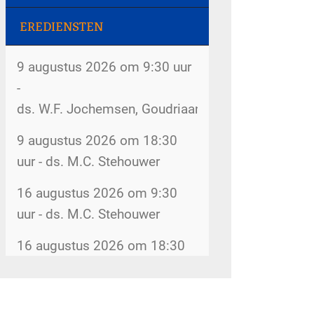
2026 Dorpsstraat 207
EREDIENSTEN
Gemeenteweekend - 31 juli
Rommelmarkt - 8 augustus
2026
2026 Dorpsstraat 207
9 augustus 2026 om 9:30 uur
Kerkboekje voor kinderen - 30
-
De kerk is open - 8 augustus
juli 2026
ds. W.F. Jochemsen, Goudriaan
2026 kerk
Inventarisatie bijbelkringen -
9 augustus 2026 om 18:30
Rommelmarkt - 12 augustus
29 juli 2026
uur - ds. M.C. Stehouwer
2026 Dorpsstraat 207
Wijkindeling - 17 juli 2026
16 augustus 2026 om 9:30
Rommelmarkt - 14 augustus
uur - ds. M.C. Stehouwer
Omzien naar elkaar - 17 juli
2026 Dorpsstraat 207
2026
16 augustus 2026 om 18:30
Kopij kerkbode - 14 augustus
uur - ds. G. van Goch
Belijdenis doen - 15 juli 2026
2026
5gemeenten@hervormdscherpenzeel.nl
Meer diensten
Veranderingen kerkenraad - 3