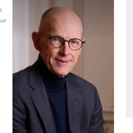
3
uit