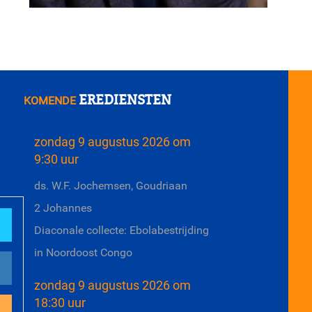
EREDIENSTEN
KOMENDE
zondag 9 augustus 2026 om
9:30 uur
ds. W.F. Jochemsen, Goudriaan
2 Johannes
Diaconale collecte: Ebolabestrijding
in Noordoost Congo
zondag 9 augustus 2026 om
18:30 uur