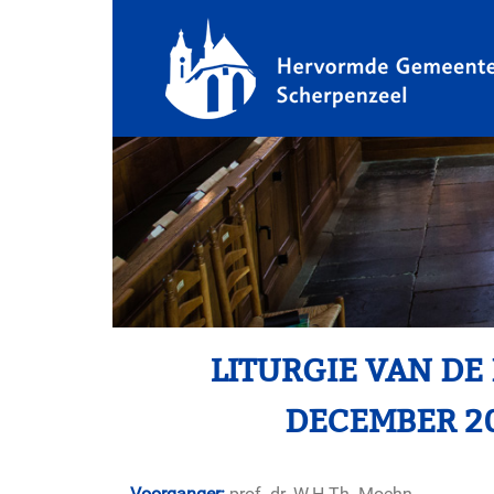
LITURGIE VAN DE
DECEMBER 20
Voorganger:
prof. dr. W.H.Th. Moehn