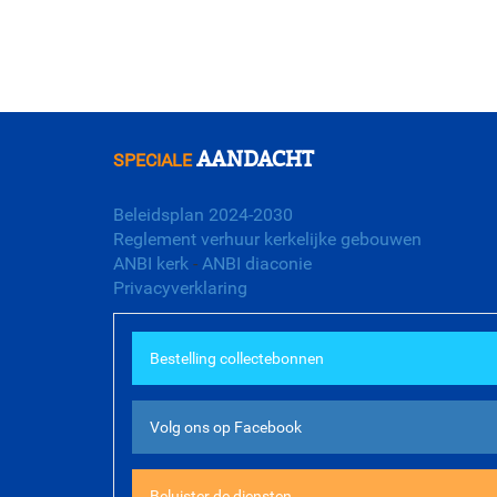
AANDACHT
SPECIALE
Beleidsplan 2024-2030
Reglement verhuur kerkelijke gebouwen
ANBI kerk
-
ANBI diaconie
Privacyverklaring
Bestelling collectebonnen
Volg ons op Facebook
Beluister de diensten