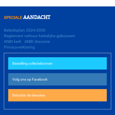
Meer agenda...
AANDACHT
SPECIALE
Beleidsplan 2024-2030
Reglement verhuur kerkelijke gebouwen
ANBI kerk
-
ANBI diaconie
Privacyverklaring
Bestelling collectebonnen
Volg ons op Facebook
Beluister de diensten