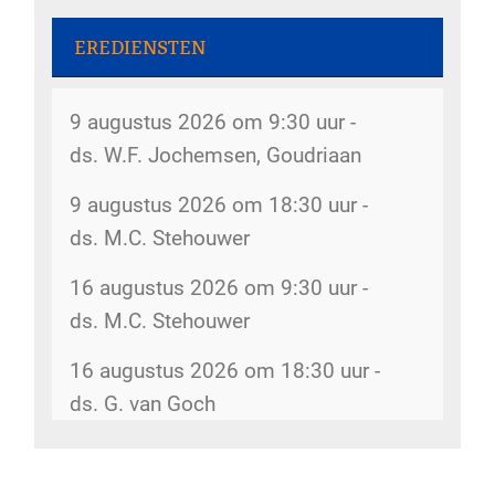
Gemeenteweekend - 31 juli 2026
De kerk is open - 8 augustus 2026
EREDIENSTEN
kerk
Kerkboekje voor kinderen - 30 juli
9 augustus 2026 om 9:30 uur -
2026
Rommelmarkt - 12 augustus 2026
ds. W.F. Jochemsen, Goudriaan
Dorpsstraat 207
Inventarisatie bijbelkringen - 29 juli
9 augustus 2026 om 18:30 uur -
2026
Rommelmarkt - 14 augustus 2026
ds. M.C. Stehouwer
Dorpsstraat 207
Wijkindeling - 17 juli 2026
16 augustus 2026 om 9:30 uur -
Kopij kerkbode - 14 augustus 2026
Omzien naar elkaar - 17 juli 2026
ds. M.C. Stehouwer
5gemeenten@hervormdscherpenzeel.nl
Belijdenis doen - 15 juli 2026
16 augustus 2026 om 18:30 uur -
Rommelmarkt - 15 augustus 2026
ds. G. van Goch
Veranderingen kerkenraad - 3 juli
Dorpsstraat 207
2026
De kerk is open - 15 augustus 2026
Meer diensten
kerk