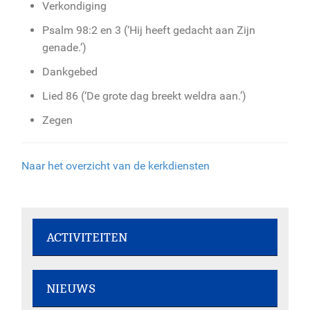
Verkondiging
Psalm 98:2 en 3 (‘Hij heeft gedacht aan Zijn
genade.’)
Dankgebed
Lied 86 (‘De grote dag breekt weldra aan.’)
Zegen
Naar het overzicht van de kerkdiensten
ACTIVITEITEN
Rommelmarkt - 8 augustus 2026
NIEUWS
Dorpsstraat 207