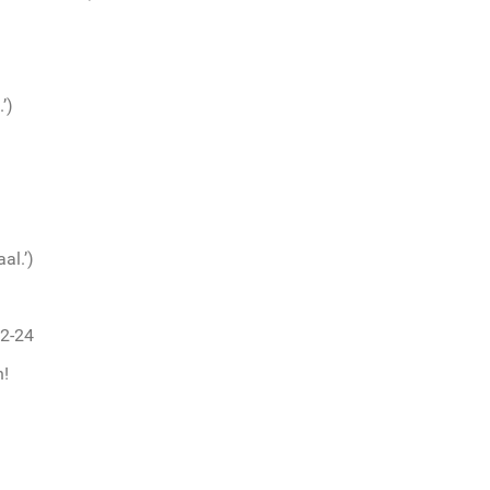
’)
al.’)
22-24
n!