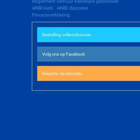
Reglement verhuur kerkelijke gebouwen
ANBI kerk
-
ANBI diaconie
Privacyverklaring
Bestelling collectebonnen
Volg ons op Facebook
Beluister de diensten