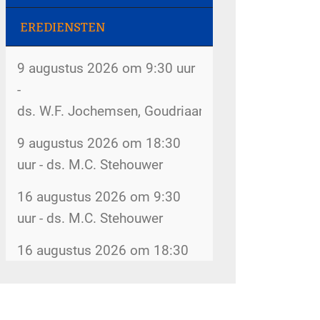
2026 Dorpsstraat 207
EREDIENSTEN
Kerkboekje voor kinderen - 30
Rommelmarkt - 8 augustus
juli 2026
2026 Dorpsstraat 207
9 augustus 2026 om 9:30 uur
Inventarisatie bijbelkringen -
-
De kerk is open - 8 augustus
29 juli 2026
ds. W.F. Jochemsen, Goudriaan
2026 kerk
Wijkindeling - 17 juli 2026
9 augustus 2026 om 18:30
Rommelmarkt - 12 augustus
uur - ds. M.C. Stehouwer
Omzien naar elkaar - 17 juli
2026 Dorpsstraat 207
2026
16 augustus 2026 om 9:30
Rommelmarkt - 14 augustus
uur - ds. M.C. Stehouwer
Belijdenis doen - 15 juli 2026
2026 Dorpsstraat 207
16 augustus 2026 om 18:30
Veranderingen kerkenraad - 3
Kopij kerkbode - 14 augustus
uur - ds. G. van Goch
juli 2026
2026
5gemeenten@hervormdscherpenzeel.nl
Meer diensten
Opheffing ouderenkoor