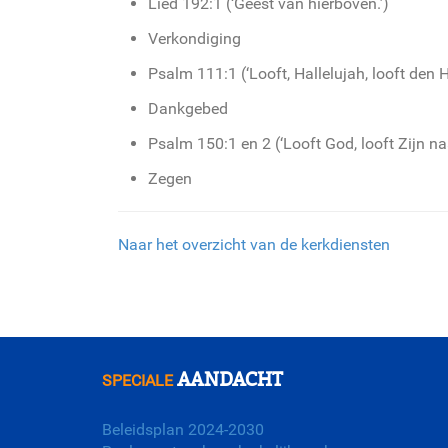
Lied 192:1 (‘Geest van hierboven.’)
Verkondiging
Psalm 111:1 (‘Looft, Hallelujah, looft den 
Dankgebed
Psalm 150:1 en 2 (‘Looft God, looft Zijn n
Zegen
Naar het overzicht van de kerkdiensten
AANDACHT
SPECIALE
Beleidsplan 2024-2030