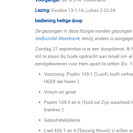
Lezing:
Exodus 13:1-16, Lukas 2:22-24
bediening heilige doop
De gezangen in deze liturgie worden gezongen 
liedbundel Weerklank
, tenzij anders is aangege
Zondag 21 september is er een doopdienst. Ik
stil te staan bij Gods opdracht aan Israël om al
eerstgeborenen voor Hem apart te zetten (Ex. 1
Voorzang: Psalm 105:1 (‘Looft, looft verh
HEER der heren.’)
Votum en groet
Psalm 105:5 en 6 (‘God zal Zijn waarheid
krenken.’)
Geloofsbelijdenis
Lied 426:1 en 4 (‘Eeuwig Woord, U willen wi