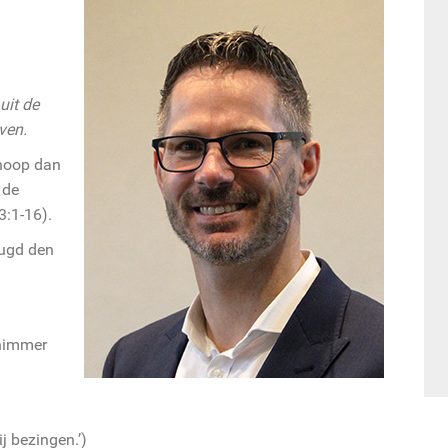
uit de
ven.
 hoop dan
 de
3:1-16).
eugd den
 nimmer
j bezingen.’)