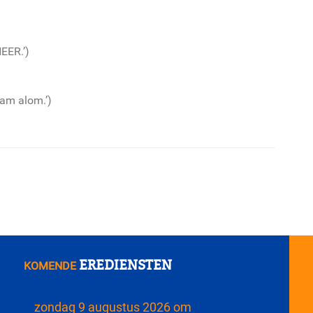
HEER.’)
aam alom.’)
EREDIENSTEN
KOMENDE
zondag 9 augustus 2026 om