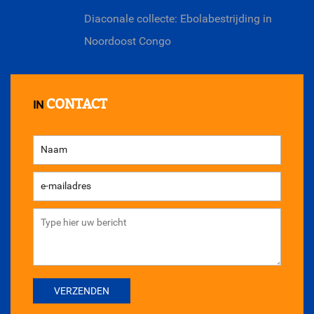
Diaconale collecte: Ebolabestrijding in
Noordoost Congo
CONTACT
IN