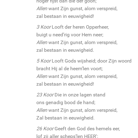
hoger rijst dan die der goôn;
Allen
want Zijn gunst, alom verspreid,
zal bestaan in eeuwigheid!
3 Koor
Looft der heren Opperheer,
buigt u need’rig voor Hem neer;
Allen
want Zijn gunst, alom verspreid,
zal bestaan in eeuwigheid.
5 Koor
Looft Gods wijsheid; door Zijn woord
bracht Hij al de heem’len voort;
Allen
want Zijn gunst, alom verspreid,
zal bestaan in eeuwigheid!
23 Koor
Die in onze lagen stand
ons genadig bood de hand;
Allen
want Zijn gunst, alom verspreid,
Zal bestaan in eeuwigheid.
26 Koor
Geeft den God des hemels eer,
lof zij aller scheps’len HEER';