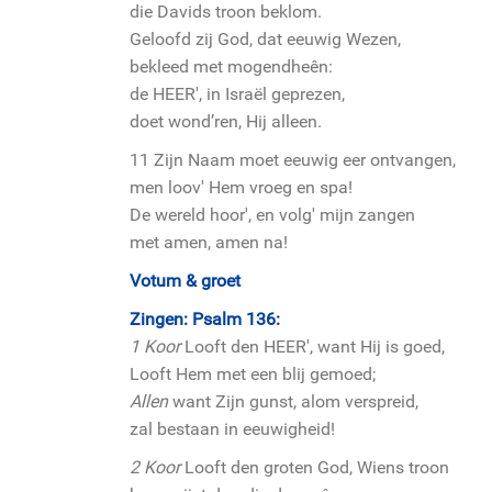
die Davids troon beklom.
Geloofd zij God, dat eeuwig Wezen,
bekleed met mogendheên:
de HEER', in Israël geprezen,
doet wond’ren, Hij alleen.
11 Zijn Naam moet eeuwig eer ontvangen,
men loov' Hem vroeg en spa!
De wereld hoor', en volg' mijn zangen
met amen, amen na!
Votum & groet
Zingen: Psalm 136:
1 Koor
Looft den HEER', want Hij is goed,
Looft Hem met een blij gemoed;
Allen
want Zijn gunst, alom verspreid,
zal bestaan in eeuwigheid!
2 Koor
Looft den groten God, Wiens troon