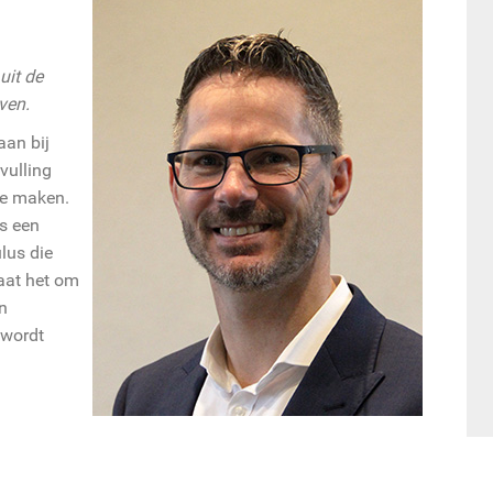
uit de
ven.
aan bij
vulling
te maken.
s een
lus die
gaat het om
n
 wordt