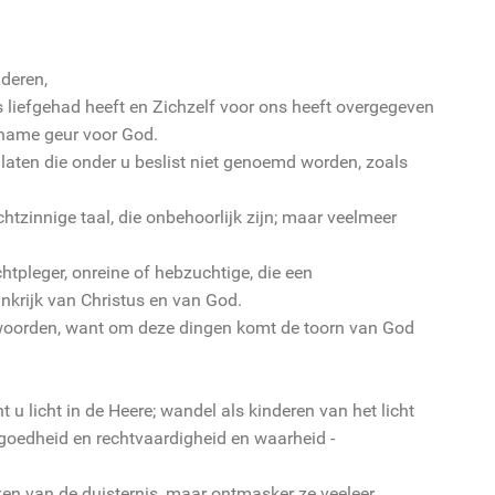
deren,
s liefgehad heeft en Zichzelf voor ons heeft overgegeven
ename geur voor God.
 laten die onder u beslist niet genoemd worden, zoals
htzinnige taal, die onbehoorlijk zijn; maar veelmeer
htpleger, onreine of hebzuchtige, die een
inkrijk van Christus en van God.
woorden, want om deze dingen komt de toorn van God
u licht in de Heere; wandel als kinderen van het licht
e goedheid en rechtvaardigheid en waarheid -
en van de duisternis, maar ontmasker ze veeleer.