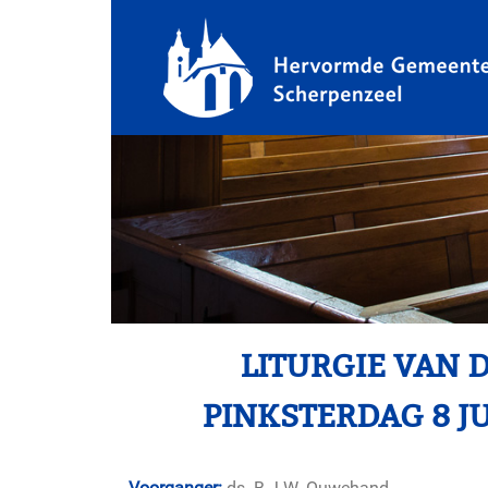
LITURGIE VAN D
PINKSTERDAG 8 JU
Voorganger:
ds. B.J.W. Ouwehand