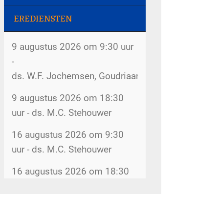
2026 Dorpsstraat 207
EREDIENSTEN
Gemeenteweekend - 31 juli
Rommelmarkt - 8 augustus
2026
2026 Dorpsstraat 207
9 augustus 2026 om 9:30 uur
Kerkboekje voor kinderen - 30
-
De kerk is open - 8 augustus
juli 2026
ds. W.F. Jochemsen, Goudriaan
2026 kerk
Inventarisatie bijbelkringen -
9 augustus 2026 om 18:30
Rommelmarkt - 12 augustus
29 juli 2026
uur - ds. M.C. Stehouwer
2026 Dorpsstraat 207
Wijkindeling - 17 juli 2026
16 augustus 2026 om 9:30
Rommelmarkt - 14 augustus
uur - ds. M.C. Stehouwer
Omzien naar elkaar - 17 juli
2026 Dorpsstraat 207
2026
16 augustus 2026 om 18:30
Kopij kerkbode - 14 augustus
uur - ds. G. van Goch
Belijdenis doen - 15 juli 2026
2026
5gemeenten@hervormdscherpenzeel.nl
Meer diensten
Veranderingen kerkenraad - 3