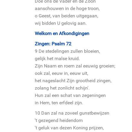
Doe ons de Vader en de Zoon
aanschouwen in de hoge troon,
o Geest, van beiden uitgegaan,
wij bidden U gelovig aan.
Welkom en Afkondigingen
Zingen: Psalm 72
9 De stedelingen zullen bloeien,
gelijk het malse kruid.
Zijn Naam en roem zal eeuwig groeien;
ook zal, eeuw in, eeuw uit,
het nageslacht Zijn grootheid zingen,
zolang het zonlicht schijn'.
Hun zal een schat van zegeningen
in Hem, ten erfdeel zijn.
10 Dan zal na zoveel gunstbewijzen
't gezegend heidendom
't geluk van dezen Koning prijzen,