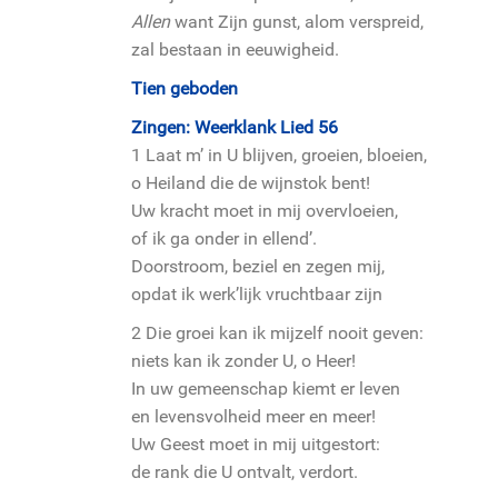
Allen
want Zijn gunst, alom verspreid,
zal bestaan in eeuwigheid.
Tien geboden
Zingen: Weerklank Lied 56
1 Laat m’ in U blijven, groeien, bloeien,
o Heiland die de wijnstok bent!
Uw kracht moet in mij overvloeien,
of ik ga onder in ellend’.
Doorstroom, beziel en zegen mij,
opdat ik werk’lijk vruchtbaar zijn
2 Die groei kan ik mijzelf nooit geven:
niets kan ik zonder U, o Heer!
In uw gemeenschap kiemt er leven
en levensvolheid meer en meer!
Uw Geest moet in mij uitgestort:
de rank die U ontvalt, verdort.