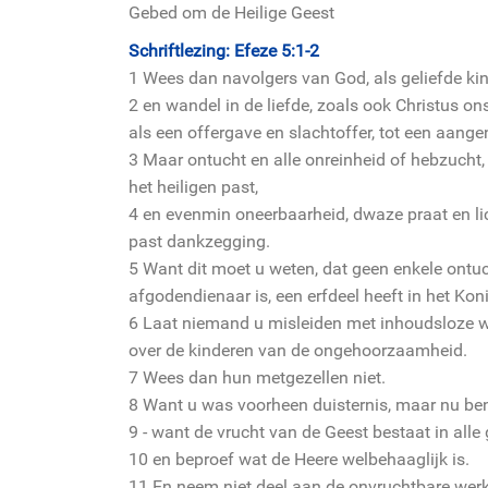
Gebed om de Heilige Geest
Schriftlezing: Efeze 5:1-2
1 Wees dan navolgers van God, als geliefde kin
2 en wandel in de liefde, zoals ook Christus on
als een offergave en slachtoffer, tot een aang
3 Maar ontucht en alle onreinheid of hebzucht,
het heiligen past,
4 en evenmin oneerbaarheid, dwaze praat en lic
past dankzegging.
5 Want dit moet u weten, dat geen enkele ontuc
afgodendienaar is, een erfdeel heeft in het Kon
6 Laat niemand u misleiden met inhoudsloze 
over de kinderen van de ongehoorzaamheid.
7 Wees dan hun metgezellen niet.
8 Want u was voorheen duisternis, maar nu bent 
9 - want de vrucht van de Geest bestaat in all
10 en beproef wat de Heere welbehaaglijk is.
11 En neem niet deel aan de onvruchtbare werk