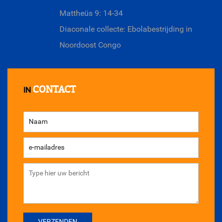
Mattheüs 9: 14-34
Diaconale collecte: Ebolabestrijding in
Noordoost Congo
CONTACT
IN